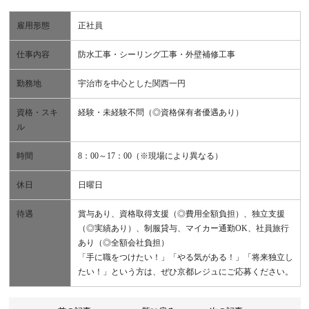
雇用形態
正社員
仕事内容
防水工事・シーリング工事・外壁補修工事
勤務地
宇治市を中心とした関西一円
資格・スキ
経験・未経験不問（◎資格保有者優遇あり）
ル
時間
8：00～17：00（※現場により異なる）
休日
日曜日
待遇
賞与あり、資格取得支援（◎費用全額負担）、独立支援
（◎実績あり）、制服貸与、マイカー通勤OK、社員旅行
あり（◎全額会社負担）
「手に職をつけたい！」「やる気がある！」「将来独立し
たい！」という方は、ぜひ京都レジュにご応募ください。