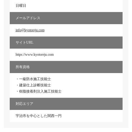
日曜日
メールアドレス
info@kyotoreju.com
サイトURL
https://www.kyotoreju.com​
所有資格
・一級防水施工技能士
・建築仕上診断技能士
・樹脂接着剤注入施工技能士
対応エリア
宇治市を中心とした関西一円